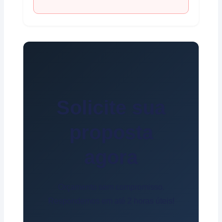
Solicite sua
proposta
agora
Orçamento sem compromisso.
Respondemos em até 2 horas úteis!