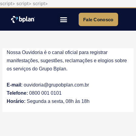
script>
script>
script>
Ir
para
o
Fale Conosco
conteúdo
Quem Somos
Nossa Ouvidoria é o canal oficial para registrar
manifestações, sugestões, reclamações e elogios sobre
os serviços do Grupo Bplan.
E-mail:
ouvidoria@grupobplan.com.br
Telefone:
0800 001 0101
Horário:
Segunda a sexta, 08h às 18h