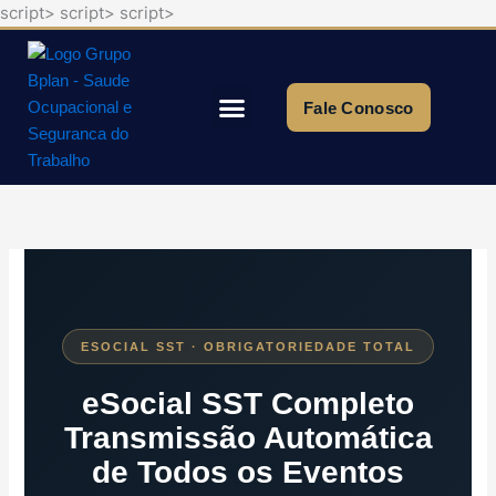
script>
script>
script>
Ir
para
o
conteúdo
Fale Conosco
Quem Somos
ESOCIAL SST · OBRIGATORIEDADE TOTAL
eSocial SST Completo
Transmissão Automática
de Todos os Eventos