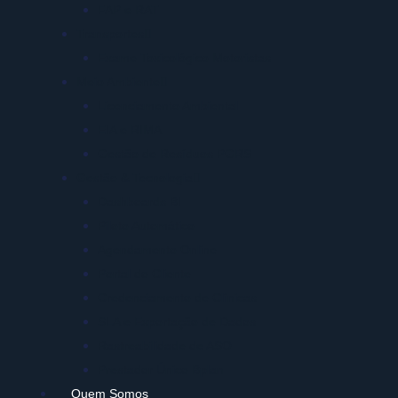
FAP e RAT
Transportes
Exame Toxicológico Motoristas
Meio Ambiente
Licenciamento Ambiental
EIA e RIMA
Gestão de Resíduos PGRS
Gestão & Tecnologia
Dashboards BI
Piloto Automático
Agendamento Online
Portal do Cliente
Credenciamento de Clínicas
SLA e Exportação de Dados
Rastreabilidade de ASO
Prestador Único Bplan
Quem Somos