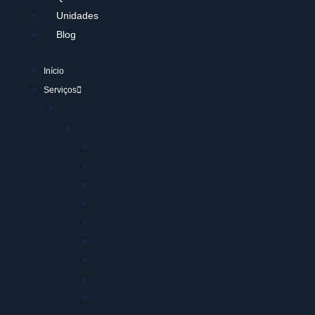
Unidades
Blog
Início
Serviços
Trabalhista
Segurança do Trabalho
PGR — Gerenciamento de Riscos
Laudo de Insalubridade
Laudo de Periculosidade
Gestão de EPI com Biometria
Gestão de CIPA e Votação
Brigadista e Emergência
eSocial SST Completo
Treinamentos NR Vencidos
Gestão Viva GRO/PGR