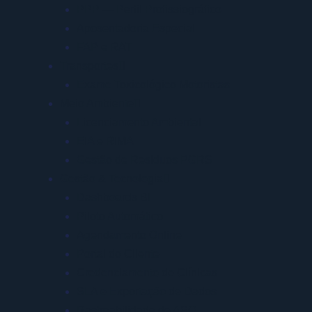
PPP — Perfil Profissiográfico
Aposentadoria Especial
FAP e RAT
Transportes
Exame Toxicológico Motoristas
Meio Ambiente
Licenciamento Ambiental
EIA e RIMA
Gestão de Resíduos PGRS
Gestão & Tecnologia
Dashboards BI
Piloto Automático
Agendamento Online
Portal do Cliente
Credenciamento de Clínicas
SLA e Exportação de Dados
Rastreabilidade de ASO