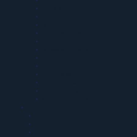
PCMSO
ASO Rápido 24h
Saúde Mental
Saúde Corporativa
Medicina para Grupos
Gestão de Afastados
Convocação Automática
Campanhas de Vacinação
ASO Executivo e Check-up
ASO em Massa
Saúde Assistencial e QV
Odontologia Ocupacional
Riscos Psicossociais NR-1
Previdenciário
LTCAT
PPP — Perfil Profissiográfico
Aposentadoria Especial