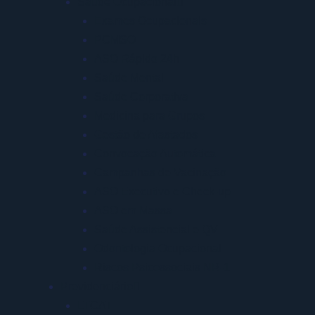
Saúde Ocupacional
Exames Ocupacionais
PCMSO
ASO Rápido 24h
Saúde Mental
Saúde Corporativa
Medicina para Grupos
Gestão de Afastados
Convocação Automática
Campanhas de Vacinação
ASO Executivo e Check-up
ASO em Massa
Saúde Assistencial e QV
Odontologia Ocupacional
Riscos Psicossociais NR-1
Previdenciário
LTCAT