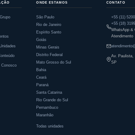
AÇÃO
ONDE ESTAMOS
CONTATO
 Grupo
São Paulo
+55 (11) 520
+55 (18) 319
Rio de Janeiro
s
WhatsApp & C
Espírito Santo
Atendimento
entos
Goiás
Unidades
atendimento@
Minas Gerais
Distrito Federal
Conteúdo
Av. Paulista
Mato Grosso do Sul
SP
e Conosco
Bahia
Ceará
Paraná
Santa Catarina
Rio Grande do Sul
Pernambuco
Maranhão
Todas unidades