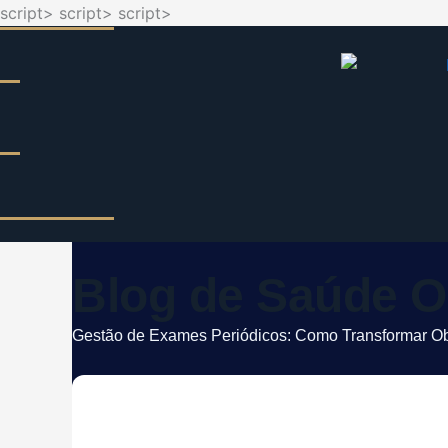
script>
script>
script>
Ir
para
o
conteúdo
Blog de Saúde O
Gestão de Exames Periódicos: Como Transformar Obr