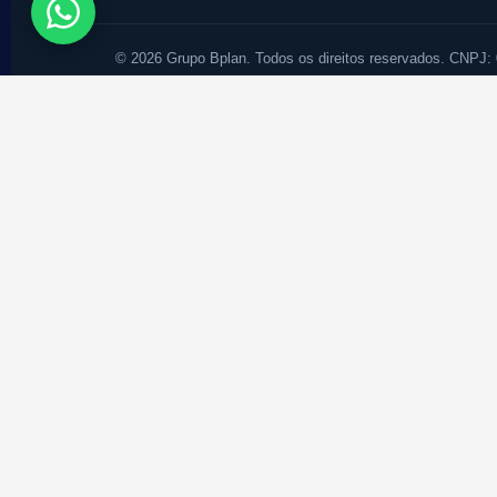
© 2026 Grupo Bplan. Todos os direitos reservados. CNPJ:
Gestão de
Fale
Assunto de interesse
Primeiro nome
WhatsApp com DDD