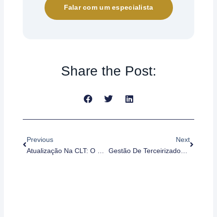
Falar com um especialista
Share the Post:
Anterior
Próximo
Previous
Next
Atualização Na CLT: O Que Muda Com A Lei Nº 15.377 Para A Gestão De SST
Gestão De Terceirizados Em SST: Como Garantir Conformidade E Reduzir Riscos