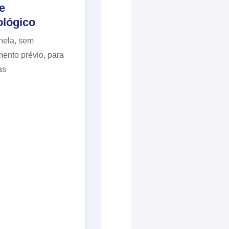
e
ológico
nela, sem
ento prévio, para
as