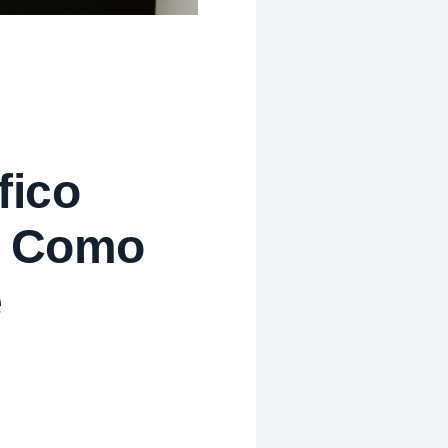
fico
 e Como
e