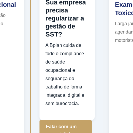
Sua empresa
ional
Exam
precisa
Toxic
tão
regularizar a
do
Larga ja
gestão de
agendam
SST?
motorist
A Bplan cuida de
todo o compliance
de saúde
ocupacional e
segurança do
trabalho de forma
integrada, digital e
sem burocracia.
Falar com um