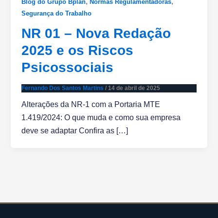
,
,
Blog do Grupo Bplan
Normas Regulamentadoras
Segurança do Trabalho
NR 01 – Nova Redação
2025 e os Riscos
Psicossociais
Fernando Dos Santos Martins
/
14 de abril de 2025
Alterações da NR-1 com a Portaria MTE
1.419/2024: O que muda e como sua empresa
deve se adaptar Confira as […]