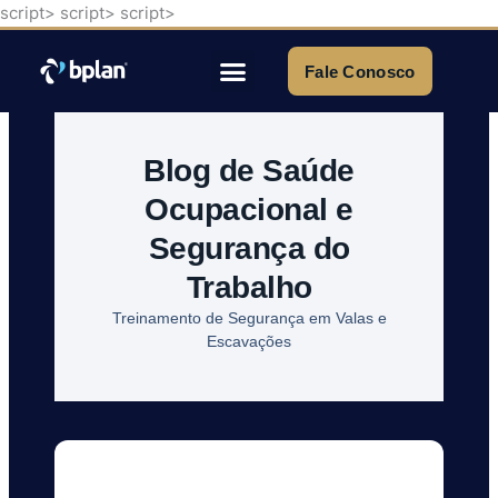
script>
script>
script>
Ir
para
o
Fale Conosco
conteúdo
Quem Somos
Blog de Saúde
Ocupacional e
Segurança do
Trabalho
Treinamento de Segurança em Valas e
Escavações