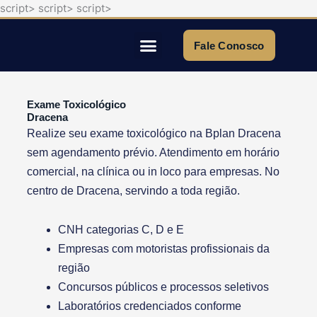
script>
script>
script>
Ir
para
o
Fale Conosco
conteúdo
Quem Somos
Exame Toxicológico
Dracena
Realize seu exame toxicológico na Bplan Dracena
sem agendamento prévio. Atendimento em horário
comercial, na clínica ou in loco para empresas. No
centro de Dracena, servindo a toda região.
CNH categorias C, D e E
Empresas com motoristas profissionais da
região
Concursos públicos e processos seletivos
Laboratórios credenciados conforme