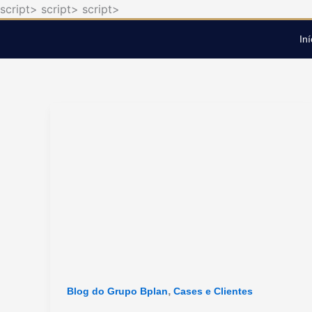
script>
script>
script>
Ir
para
Iní
o
conteúdo
,
Blog do Grupo Bplan
Cases e Clientes