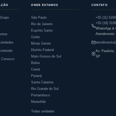
AÇÃO
ONDE ESTAMOS
CONTATO
 Grupo
São Paulo
+55 (11) 520
+55 (18) 319
Rio de Janeiro
s
WhatsApp & C
Espírito Santo
Atendimento
entos
Goiás
Unidades
atendimento@
Minas Gerais
Distrito Federal
Conteúdo
Av. Paulista
Mato Grosso do Sul
SP
e Conosco
Bahia
Ceará
Paraná
Santa Catarina
Rio Grande do Sul
Pernambuco
Maranhão
Todas unidades