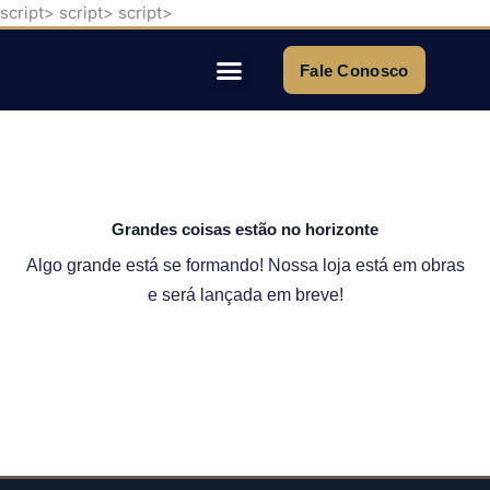
script>
script>
script>
Ir
para
o
Fale Conosco
conteúdo
Quem Somos
Grandes coisas estão no horizonte
Algo grande está se formando! Nossa loja está em obras
e será lançada em breve!