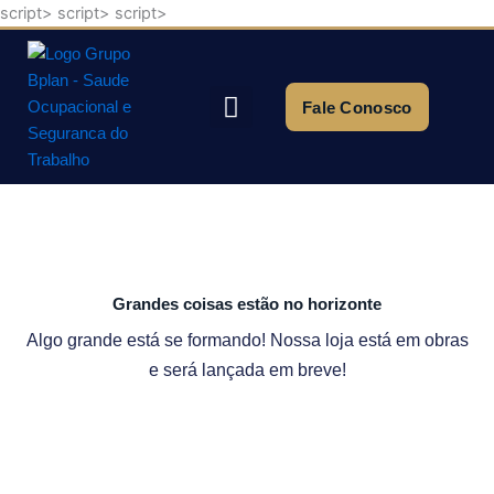
script>
script>
script>
Ir
para
o
conteúdo
Fale Conosco
Quem Somos
Grandes coisas estão no horizonte
Algo grande está se formando! Nossa loja está em obras
e será lançada em breve!