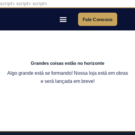
script>
script>
script>
Ir
para
o
Fale Conosco
conteúdo
Quem Somos
Grandes coisas estão no horizonte
Algo grande está se formando! Nossa loja está em obras
e será lançada em breve!