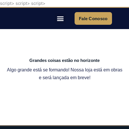
script>
script>
script>
Ir
para
o
Fale Conosco
conteúdo
Quem Somos
Grandes coisas estão no horizonte
Algo grande está se formando! Nossa loja está em obras
e será lançada em breve!