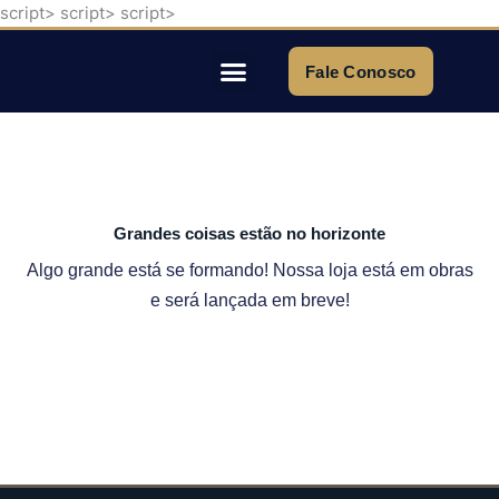
script>
script>
script>
Ir
para
o
Fale Conosco
conteúdo
Quem Somos
Grandes coisas estão no horizonte
Algo grande está se formando! Nossa loja está em obras
e será lançada em breve!