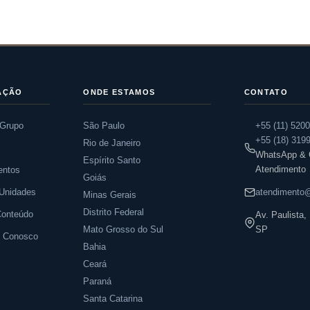
AÇÃO
ONDE ESTAMOS
CONTATO
 Grupo
São Paulo
+55 (11) 520
+55 (18) 319
Rio de Janeiro
s
WhatsApp & C
Espírito Santo
Atendimento
entos
Goiás
Unidades
atendimento@
Minas Gerais
Distrito Federal
Conteúdo
Av. Paulista
Mato Grosso do Sul
SP
e Conosco
Bahia
Ceará
Paraná
Santa Catarina