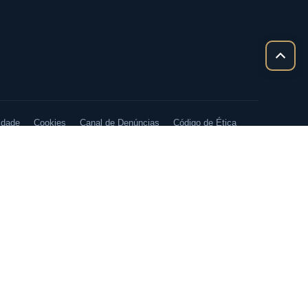
Rolar
para
cima
idade
Cookies
Canal de Denúncias
Código de Ética
Bplan