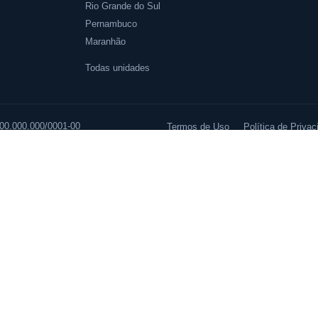
Rio Grande do Sul
Pernambuco
Maranhão
Todas unidades
 00.000.000/0001-00
Termos de Uso
Política de Privac
Cromo – Urina
 com um especialista 
Seu cargo
Sobrenome