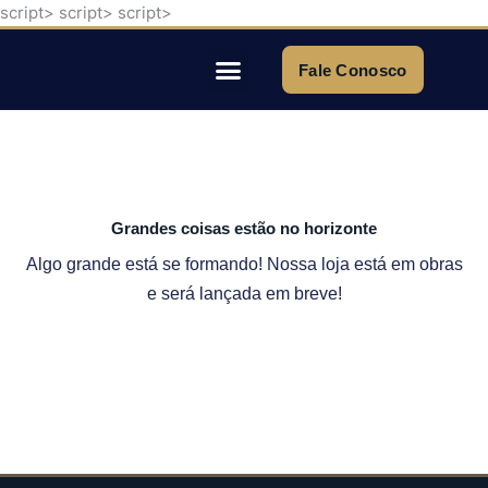
script>
script>
script>
Ir
para
o
Fale Conosco
conteúdo
Quem Somos
Grandes coisas estão no horizonte
Algo grande está se formando! Nossa loja está em obras
e será lançada em breve!