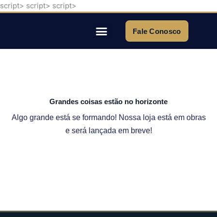
script>
script>
script>
Ir
para
o
Fale Conosco
conteúdo
Quem Somos
Grandes coisas estão no horizonte
Algo grande está se formando! Nossa loja está em obras
e será lançada em breve!