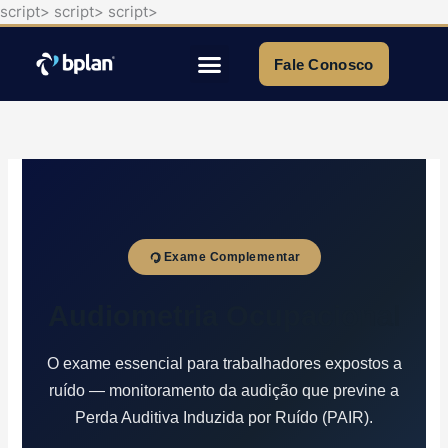
script>
script>
script>
Ir
para
o
Fale Conosco
conteúdo
Quem Somos
Exame Complementar
Audiometria Ocupacional
O exame essencial para trabalhadores expostos a
ruído — monitoramento da audição que previne a
Perda Auditiva Induzida por Ruído (PAIR).