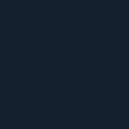
Treinamentos NR Vencidos
Gestão Viva GRO/PGR
Saúde Ocupacional
Exames Ocupacionais
PCMSO
ASO Rápido 24h
Saúde Mental
Saúde Corporativa
Medicina para Grupos
Gestão de Afastados
Convocação Automática
Campanhas de Vacinação
ASO Executivo e Check-up
ASO em Massa
Saúde Assistencial e QV
Odontologia Ocupacional