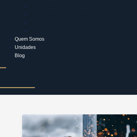
Credenciamento de Clínicas
SLA e Exportação de Dados
Rastreabilidade de ASO
Prestador Único Bplan
Quem Somos
Unidades
Blog