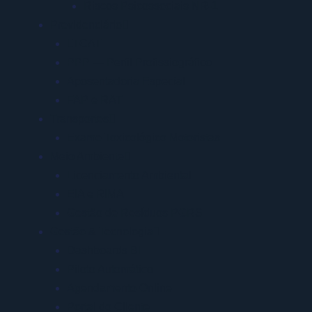
Riscos Psicossociais NR-1
Previdenciário
LTCAT
PPP — Perfil Profissiográfico
Aposentadoria Especial
FAP e RAT
Transportes
Exame Toxicológico Motoristas
Meio Ambiente
Licenciamento Ambiental
EIA e RIMA
Gestão de Resíduos PGRS
Gestão & Tecnologia
Dashboards BI
Piloto Automático
Agendamento Online
Portal do Cliente