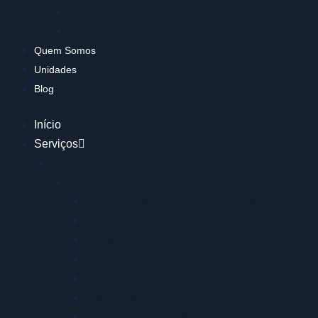
Rastreabilidade de ASO
Prestador Único Bplan
Quem Somos
Unidades
Blog
Início
Serviços
Trabalhista
Segurança do Trabalho
PGR — Gerenciamento de Riscos
Laudo de Insalubridade
Laudo de Periculosidade
Gestão de EPI com Biometria
Gestão de CIPA e Votação
Brigadista e Emergência
eSocial SST Completo