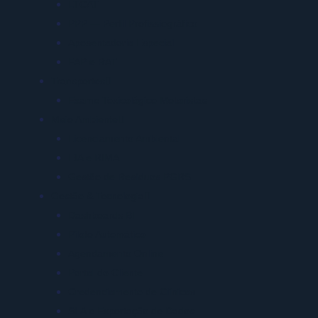
LTCAT
PPP — Perfil Profissiográfico
Aposentadoria Especial
FAP e RAT
Transportes
Exame Toxicológico Motoristas
Meio Ambiente
Licenciamento Ambiental
EIA e RIMA
Gestão de Resíduos PGRS
Gestão & Tecnologia
Dashboards BI
Piloto Automático
Agendamento Online
Portal do Cliente
Credenciamento de Clínicas
SLA e Exportação de Dados