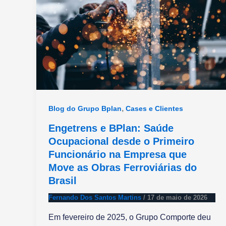
,
Blog do Grupo Bplan
Cases e Clientes
Engetrens e BPlan: Saúde
Ocupacional desde o Primeiro
Funcionário na Empresa que
Move as Obras Ferroviárias do
Brasil
Fernando Dos Santos Martins
/
17 de maio de 2026
Em fevereiro de 2025, o Grupo Comporte deu