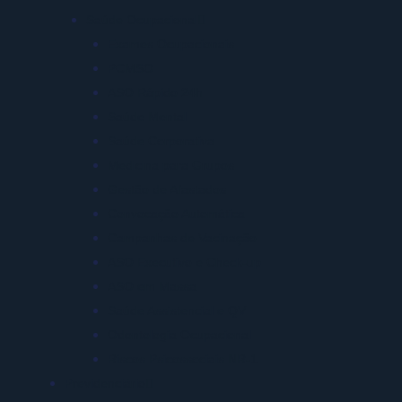
Saúde Ocupacional
Exames Ocupacionais
PCMSO
ASO Rápido 24h
Saúde Mental
Saúde Corporativa
Medicina para Grupos
Gestão de Afastados
Convocação Automática
Campanhas de Vacinação
ASO Executivo e Check-up
ASO em Massa
Saúde Assistencial e QV
Odontologia Ocupacional
Riscos Psicossociais NR-1
Previdenciário