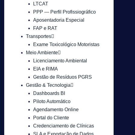
LTCAT
PPP — Perfil Profissiográfico
Aposentadoria Especial
FAP e RAT
Transportes
Exame Toxicológico Motoristas
Meio Ambiente
Licenciamento Ambiental
EIA e RIMA
Gestão de Resíduos PGRS
Gestão & Tecnologia
Dashboards BI
Piloto Automático
Agendamento Online
Portal do Cliente
Credenciamento de Clínicas
SLA e Exportação de Dados