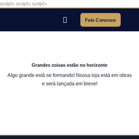
script>
script>
script>
Ir
para
o
Fale Conosco
conteúdo
Quem Somos
Grandes coisas estão no horizonte
Algo grande está se formando! Nossa loja está em obras
e será lançada em breve!