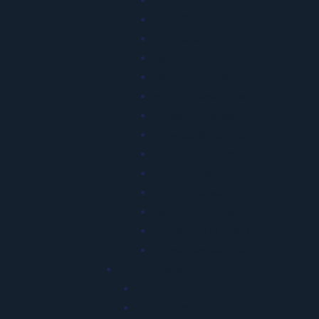
PCMSO
ASO Rápido 24h
Saúde Mental
Saúde Corporativa
Medicina para Grupos
Gestão de Afastados
Convocação Automática
Campanhas de Vacinação
ASO Executivo e Check-up
ASO em Massa
Saúde Assistencial e QV
Odontologia Ocupacional
Riscos Psicossociais NR-1
Previdenciário
LTCAT
PPP — Perfil Profissiográfico