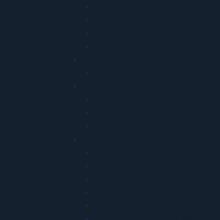
LTCAT
PPP — Perfil Profissiográfico
Aposentadoria Especial
FAP e RAT
Transportes
Exame Toxicológico Motoristas
Meio Ambiente
Licenciamento Ambiental
EIA e RIMA
Gestão de Resíduos PGRS
Gestão & Tecnologia
Dashboards BI
Piloto Automático
Agendamento Online
Portal do Cliente
Credenciamento de Clínicas
SLA e Exportação de Dados