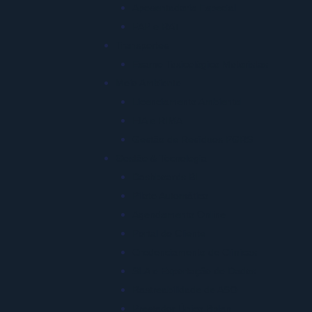
Aposentadoria Especial
FAP e RAT
Transportes
Exame Toxicológico Motoristas
Meio Ambiente
Licenciamento Ambiental
EIA e RIMA
Gestão de Resíduos PGRS
Gestão & Tecnologia
Dashboards BI
Piloto Automático
Agendamento Online
Portal do Cliente
Credenciamento de Clínicas
SLA e Exportação de Dados
Rastreabilidade de ASO
Prestador Único Bplan