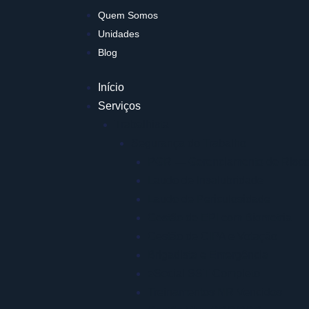
Quem Somos
Unidades
Blog
Início
Serviços
Trabalhista
Segurança do Trabalho
PGR — Gerenciamento de Risc
Laudo de Insalubridade
Laudo de Periculosidade
Gestão de EPI com Biometria
Gestão de CIPA e Votação
Brigadista e Emergência
eSocial SST Completo
Treinamentos NR Vencidos