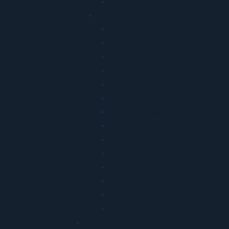
Gestão Viva GRO/PGR
Saúde Ocupacional
Exames Ocupacionais
PCMSO
ASO Rápido 24h
Saúde Mental
Saúde Corporativa
Medicina para Grupos
Gestão de Afastados
Convocação Automática
Campanhas de Vacinação
ASO Executivo e Check-up
ASO em Massa
Saúde Assistencial e QV
Odontologia Ocupacional
Riscos Psicossociais NR-1
Previdenciário