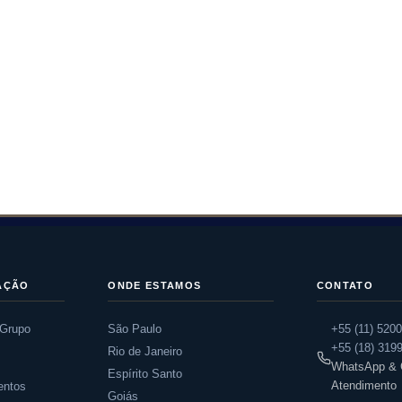
AÇÃO
ONDE ESTAMOS
CONTATO
 Grupo
São Paulo
+55 (11) 520
+55 (18) 319
Rio de Janeiro
s
WhatsApp & C
Espírito Santo
Atendimento
entos
Goiás