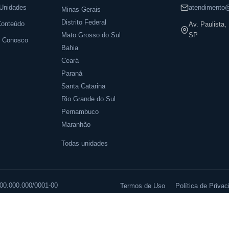
Unidades
atendimento@
Minas Gerais
Distrito Federal
Conteúdo
Av. Paulista
Mato Grosso do Sul
SP
e Conosco
Bahia
Ceará
Paraná
Santa Catarina
Rio Grande do Sul
Pernambuco
Maranhão
Todas unidades
 00.000.000/0001-00
Termos de Uso
Política de Privac
Acuidade Visual – Ishihara