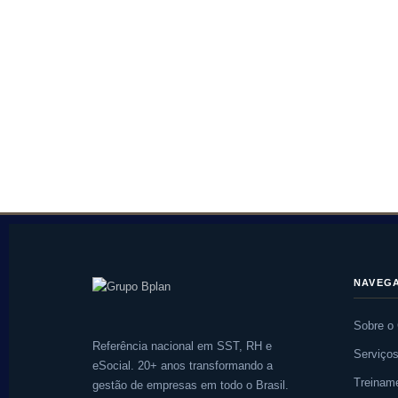
NAVEG
Sobre o
Referência nacional em SST, RH e
Serviço
eSocial. 20+ anos transformando a
Treinam
gestão de empresas em todo o Brasil.