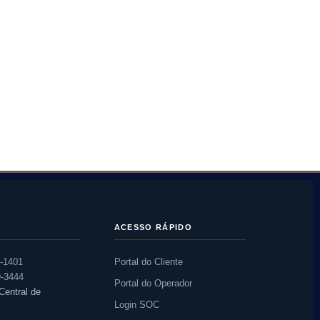
ACESSO RÁPIDO
0-1401
Portal do Cliente
9-3444
Portal do Operador
entral de
Login SOC