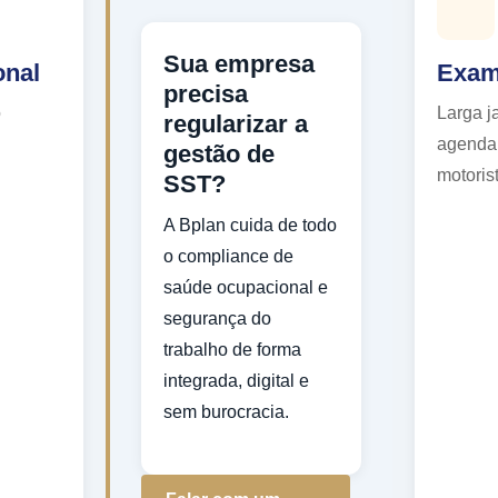
Sua empresa
onal
Exam
precisa
o
Larga j
regularizar a
agendam
gestão de
motoris
SST?
A Bplan cuida de todo
o compliance de
saúde ocupacional e
segurança do
trabalho de forma
integrada, digital e
sem burocracia.