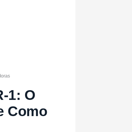
oras
-1: O
 e Como