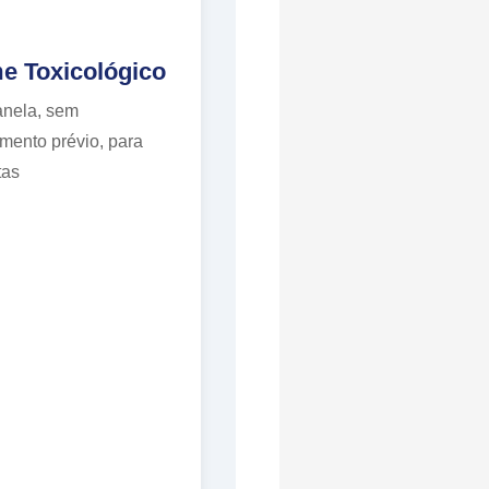
e Toxicológico
anela, sem
ento prévio, para
tas