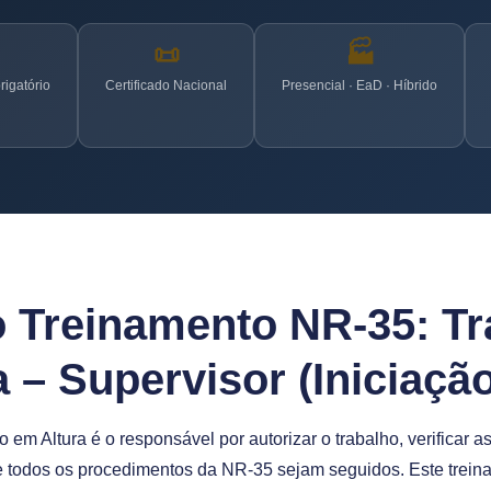
📜
🏭
igatório
Certificado Nacional
Presencial · EaD · Híbrido
o Treinamento NR-35: Tr
 – Supervisor (Iniciaçã
 em Altura é o responsável por autorizar o trabalho, verificar 
e todos os procedimentos da NR-35 sejam seguidos. Este trein