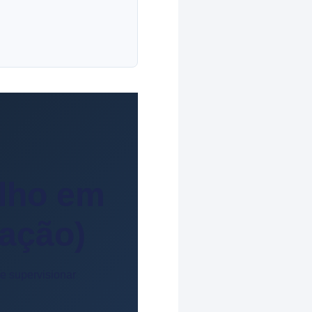
alho em
iação)
 e supervisionar