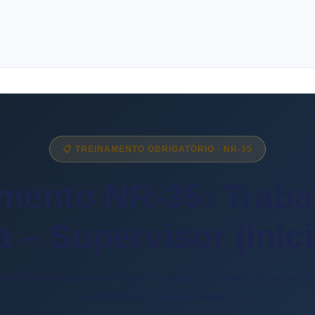
📋 TREINAMENTO OBRIGATÓRIO · NR-35
mento NR-35: Trab
a – Supervisor (Inic
isores para trabalho em altura — responsabilidade de autorizar
atividades acima de 2 metros.