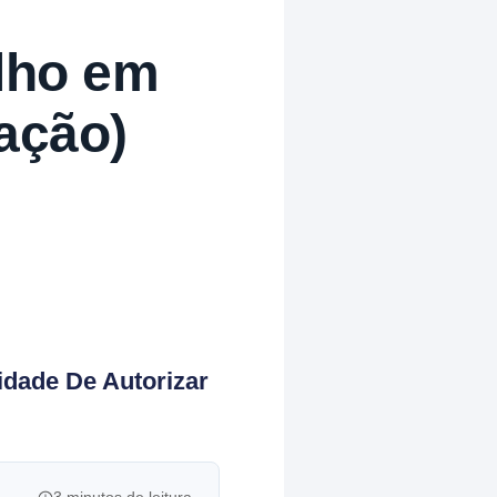
lho em
iação)
idade De Autorizar