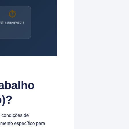
⏱️
8h (supervisor)
abalho
o)?
as condições de
amento específico para