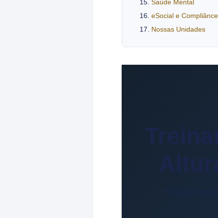
Saúde Mental
eSocial e Compliânce
Nossas Unidades
Treina
Altur
Habilite superv