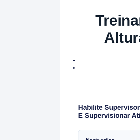
Trein
Altur
Habilite Superviso
E Supervisionar At