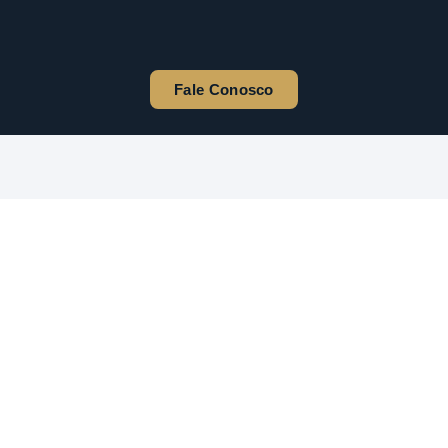
Fale Conosco