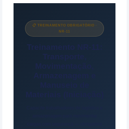
📋 TREINAMENTO OBRIGATÓRIO ·
NR-11
Treinamento NR-11:
Transporte,
Movimentação,
Armazenagem e
Manuseio de
Materiais (Iniciação)
Capacite trabalhadores de logística e
armazenagem para movimentar
cargas com segurança — obrigatório