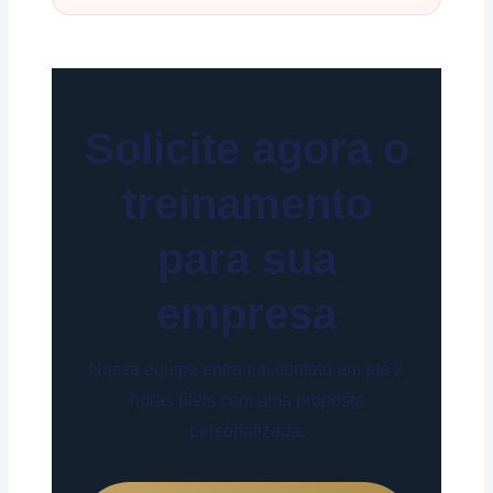
Solicite agora o
treinamento
para sua
empresa
Nossa equipe entra em contato em até 2
horas úteis com uma proposta
personalizada.