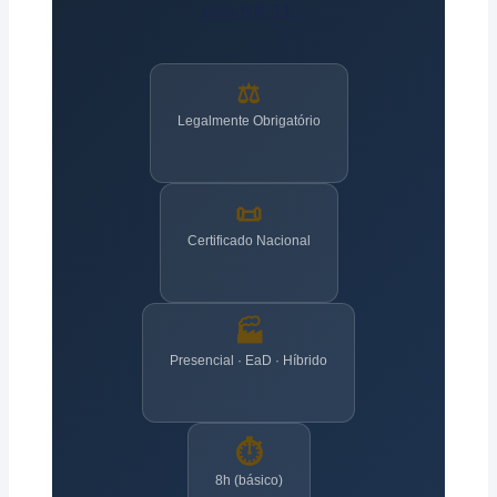
pela NR-11.
⚖️
Legalmente Obrigatório
📜
Certificado Nacional
🏭
Presencial · EaD · Híbrido
⏱️
8h (básico)