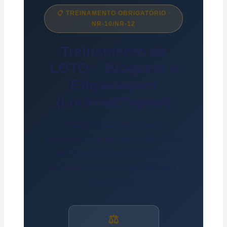
📋 TREINAMENTO OBRIGATÓRIO ·
NR-10/NR-12
Treinamento de
LOTO – Bloqueio e
Etiquetagem
(Lockout/Tagout)
Elimine acidentes durante
manutenção de equipamentos com o
procedimento correto de LOTO —
fundamental para zerias elétricos e
mecânicos.
⚖️