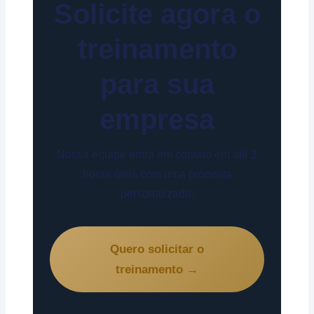
Solicite agora o
treinamento
para sua
empresa
Nossa equipe entra em contato em até 2
horas úteis com uma proposta
personalizada.
Quero solicitar o
treinamento →