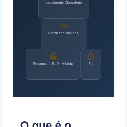
Legalmente Obrigatório
📜
Certificado Nacional
🏭
⏱️
Presencial · EaD · Híbrido
8h
O que é o