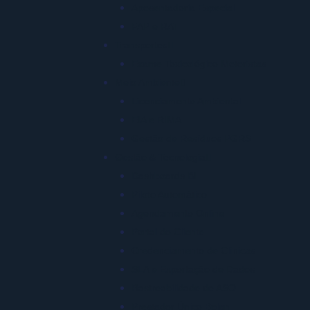
Aposentadoria Especial
FAP e RAT
Transportes
Exame Toxicológico Motoristas
Meio Ambiente
Licenciamento Ambiental
EIA e RIMA
Gestão de Resíduos PGRS
Gestão & Tecnologia
Dashboards BI
Piloto Automático
Agendamento Online
Portal do Cliente
Credenciamento de Clínicas
SLA e Exportação de Dados
Rastreabilidade de ASO
Prestador Único Bplan