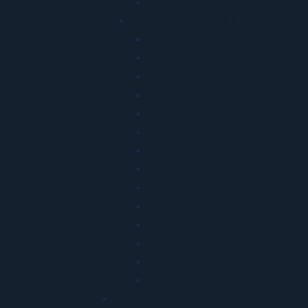
Gestão Viva GRO/PGR
Saúde Ocupacional
Exames Ocupacionais
PCMSO
ASO Rápido 24h
Saúde Mental
Saúde Corporativa
Medicina para Grupos
Gestão de Afastados
Convocação Automática
Campanhas de Vacinação
ASO Executivo e Check-up
ASO em Massa
Saúde Assistencial e QV
Odontologia Ocupacional
Riscos Psicossociais NR-1
Previdenciário