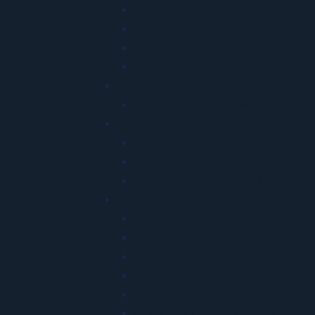
LTCAT
PPP — Perfil Profissiográfico
Aposentadoria Especial
FAP e RAT
Transportes
Exame Toxicológico Motoristas
Meio Ambiente
Licenciamento Ambiental
EIA e RIMA
Gestão de Resíduos PGRS
Gestão & Tecnologia
Dashboards BI
Piloto Automático
Agendamento Online
Portal do Cliente
Credenciamento de Clínicas
SLA e Exportação de Dados