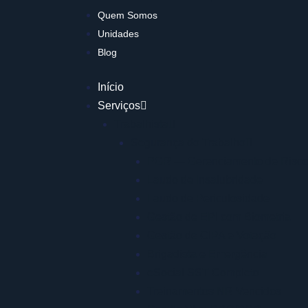
Quem Somos
Unidades
Blog
Início
Serviços
Trabalhista
Segurança do Trabalho
PGR — Gerenciamento de Risc
Laudo de Insalubridade
Laudo de Periculosidade
Gestão de EPI com Biometria
Gestão de CIPA e Votação
Brigadista e Emergência
eSocial SST Completo
Treinamentos NR Vencidos