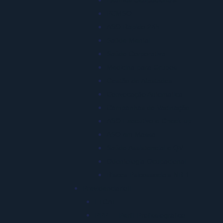
PCMSO
ASO Rápido 24h
Saúde Mental
Saúde Corporativa
Medicina para Grupos
Gestão de Afastados
Convocação Automática
Campanhas de Vacinação
ASO Executivo e Check-up
ASO em Massa
Saúde Assistencial e QV
Odontologia Ocupacional
Riscos Psicossociais NR-1
Previdenciário
LTCAT
PPP — Perfil Profissiográfico