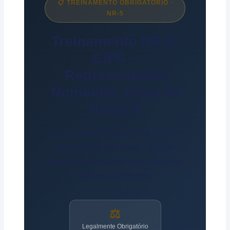
📋 TREINAMENTO OBRIGATÓRIO ·
NR-5
Treinamento NR-5:
CIPA –
Representante
Nomeado, Grau de
Risco 3
Representante Nomeado da CIPA em
empresas de alto risco — função
preventiva obrigatória para empresas
industriais menores.
⚖️
Legalmente Obrigatório