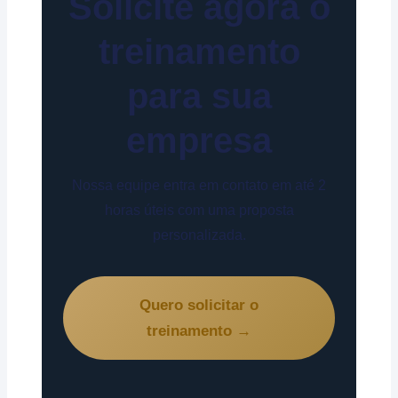
Solicite agora o
treinamento
para sua
empresa
Nossa equipe entra em contato em até 2
horas úteis com uma proposta
personalizada.
Quero solicitar o
treinamento →