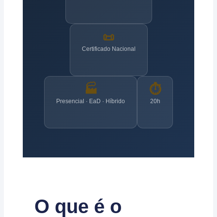
📜
Certificado Nacional
🏭
⏱️
Presencial · EaD · Híbrido
20h
O que é o