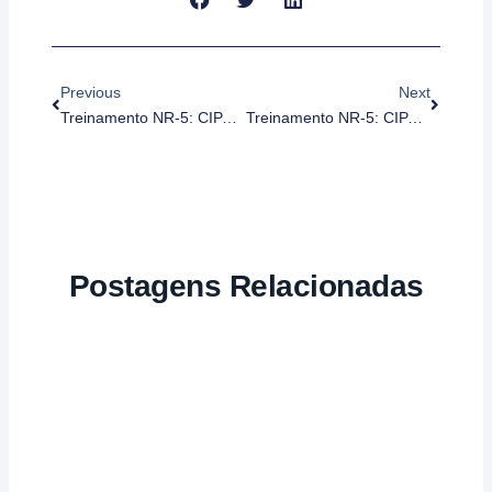
Anterior
Próximo
Previous
Next
Treinamento NR-5: CIPA – Representante Nomeado, Grau De Risco 2
Treinamento NR-5: CIPA – Representante Nomeado, Grau De Risco 4
Postagens Relacionadas