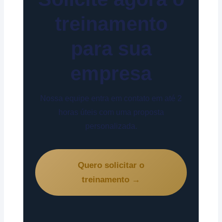
treinamento
para sua
empresa
Nossa equipe entra em contato em até 2
horas úteis com uma proposta
personalizada.
Quero solicitar o
treinamento →