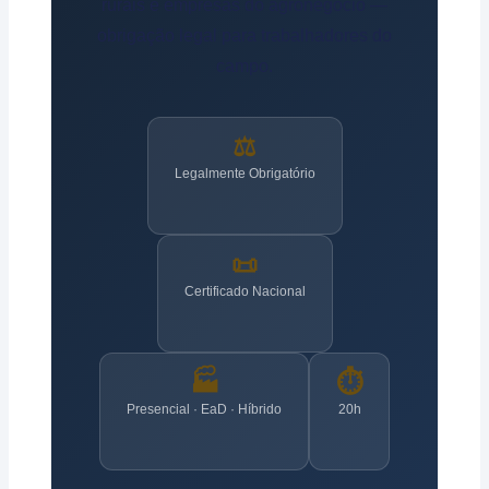
rurais e empresas do agronegócio —
obrigação legal para trabalhadores do
campo.
⚖️
Legalmente Obrigatório
📜
Certificado Nacional
🏭
⏱️
Presencial · EaD · Híbrido
20h