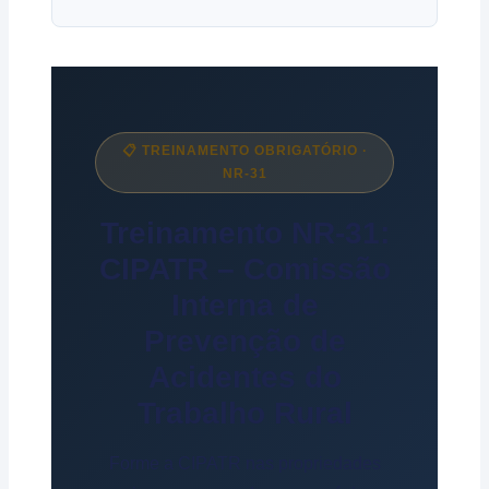
📋 TREINAMENTO OBRIGATÓRIO ·
NR-31
Treinamento NR-31:
CIPATR – Comissão
Interna de
Prevenção de
Acidentes do
Trabalho Rural
Forme a CIPATR nas propriedades