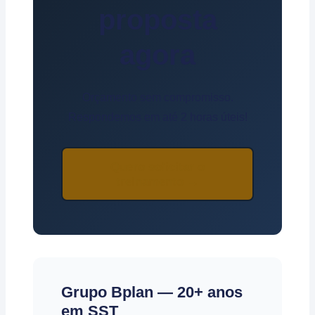
proposta
agora
Orçamento sem compromisso.
Respondemos em até 2 horas úteis!
Quero solicitar o
treinamento →
Grupo Bplan — 20+ anos
em SST