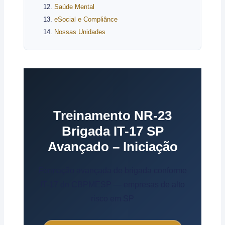
Saúde Mental
eSocial e Compliânce
Nossas Unidades
Treinamento NR-23
Brigada IT-17 SP
Avançado – Iniciação
Formação avançada de brigada conforme
IT-17 do CBPMESP — empresas de alto
risco em SP