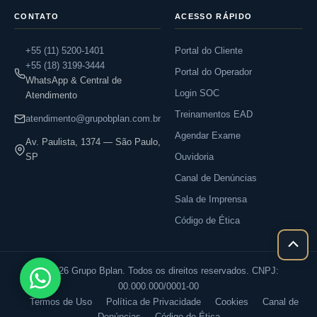
CONTATO
ACESSO RÁPIDO
+55 (11) 5200-1401
Portal do Cliente
+55 (18) 3199-3444
Portal do Operador
WhatsApp & Central de
Login SOC
Atendimento
Treinamentos EAD
atendimento@grupobplan.com.br
Agendar Exame
Av. Paulista, 1374 — São Paulo,
SP
Ouvidoria
Canal de Denúncias
Sala de Imprensa
Código de Ética
Rolar
para
© 2026 Grupo Bplan. Todos os direitos reservados. CNPJ:
cima
00.000.000/0001-00
Termos de Uso
Política de Privacidade
Cookies
Canal de
Denúncias
Código de Ética