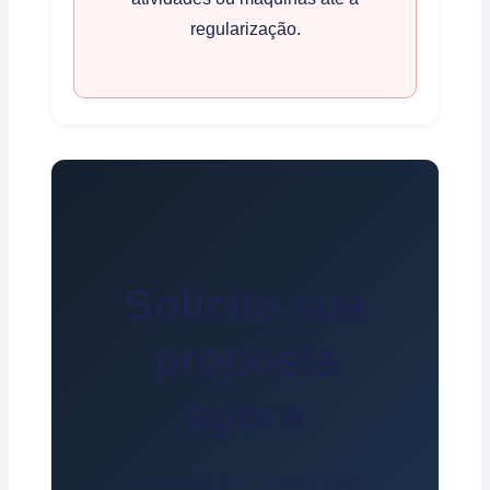
regularização.
Solicite sua
proposta
agora
Orçamento sem compromisso.