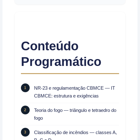
Conteúdo
Programático
NR-23 e regulamentação CBMCE — IT
CBMCE: estrutura e exigências
Teoria do fogo — triângulo e tetraedro do
fogo
Classificação de incêndios — classes A,