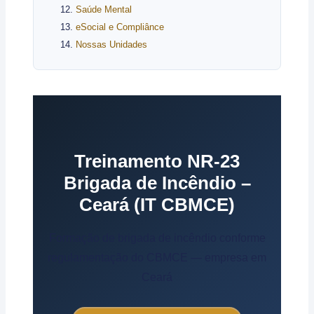
Saúde Mental
eSocial e Compliânce
Nossas Unidades
Treinamento NR-23
Brigada de Incêndio –
Ceará (IT CBMCE)
Formação de brigada de incêndio conforme
regulamentação do CBMCE — empresa em
Ceará