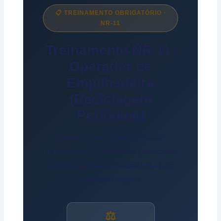
📋 TREINAMENTO OBRIGATÓRIO ·
NR-11
Treinamento NR-11:
Operador de
Empilhadeira
(Reciclagem
Periódica)
Reciclagem de operadores de
empilhadeira — mantenha certificados
válidos e habilitação atualizada para
operação segura.
⚖️