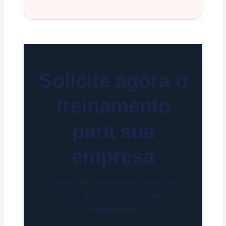
Solicite agora o
treinamento
para sua
empresa
Nossa equipe entra em contato em até 2
horas úteis com uma proposta
personalizada.