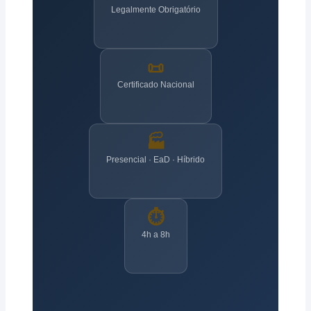
Legalmente Obrigatório
📜
Certificado Nacional
🏭
Presencial · EaD · Híbrido
⏱️
4h a 8h