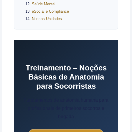
Saúde Mental
eSocial e Compliânce
Nossas Unidades
Treinamento – Noções
Básicas de Anatomia
para Socorristas
Fundamentos de anatomia humana para
profissionais de primeiros socorros e
brigada