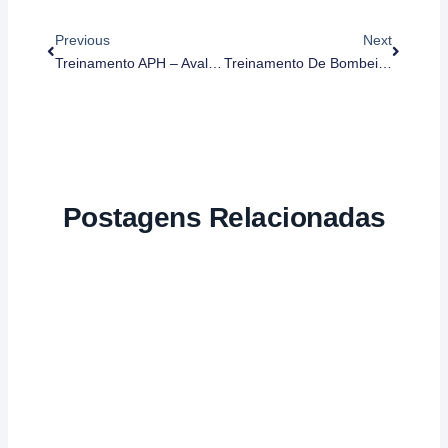
Anterior
Próximo
Previous
Next
Treinamento APH – Avaliação Geral De Cena
Treinamento De Bombeiro Civil Classe II – Periódico
Postagens Relacionadas