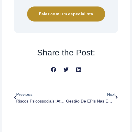
Falar com um especialista
Share the Post:
Anterior
Próximo
Previous
Next
Riscos Psicossociais: Atualizações Normativas E Como Manter Sua Empresa Em Conformidade
Gestão De EPIs Nas Empresas: Como Controlar, Registrar E Garantir O Uso Correto