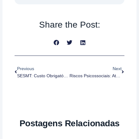
Share the Post:
Anterior
Próximo
Previous
Next
SESMT: Custo Obrigatório Ou Ativo Estratégico Na Era Dos Riscos Psicossociais?
Riscos Psicossociais: Atualizações Normativas E Como Manter Sua Empresa Em Conformidade
Postagens Relacionadas