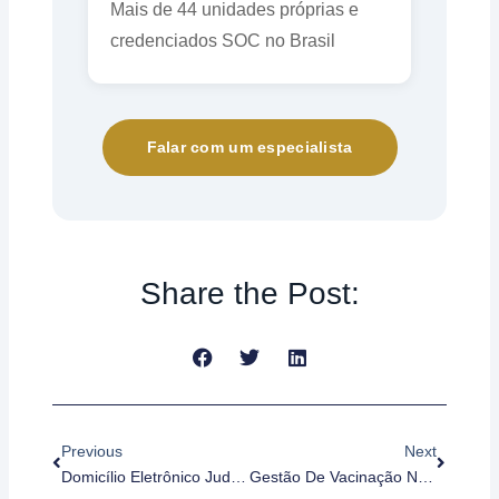
Mais de 44 unidades próprias e
credenciados SOC no Brasil
Falar com um especialista
Share the Post:
Anterior
Próximo
Previous
Next
Domicílio Eletrônico Judicial — O Que Muda Para Empresas
Gestão De Vacinação No Trabalho: Como Estruturar Um Programa Eficiente E Manter Conformidade Com O PCMSO