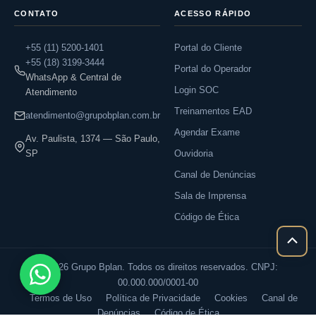
CONTATO
ACESSO RÁPIDO
+55 (11) 5200-1401
Portal do Cliente
+55 (18) 3199-3444
Portal do Operador
WhatsApp & Central de
Login SOC
Atendimento
Treinamentos EAD
atendimento@grupobplan.com.br
Agendar Exame
Av. Paulista, 1374 — São Paulo,
SP
Ouvidoria
Canal de Denúncias
Sala de Imprensa
Código de Ética
Rolar
para
© 2026 Grupo Bplan. Todos os direitos reservados. CNPJ:
cima
00.000.000/0001-00
Termos de Uso
Política de Privacidade
Cookies
Canal de
Denúncias
Código de Ética