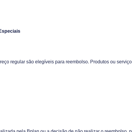
Especiais
reço regular são elegíveis para reembolso. Produtos ou servi
alizada pela Bplan ou a decisão de não realizar o reembolso, p